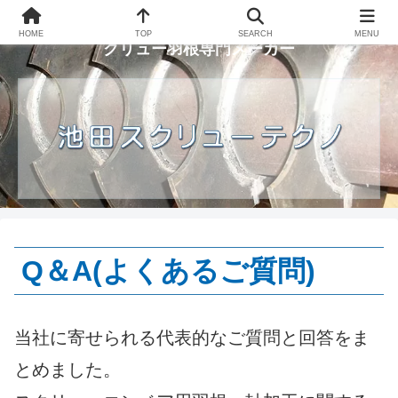
横浜市瀬谷区で操業するスクリューコンベア用ス
HOME
TOP
SEARCH
MENU
クリュー羽根専門メーカー
Q＆A(よくあるご質問)
当社に寄せられる代表的なご質問と回答をま
とめました。