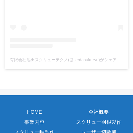
有限会社池田スクリューテクノ(@ikedasukuryu)がシェアした投稿
HOME
会社概要
事業内容
スクリュー羽根製作
スクリュー軸製作
レーザー切断機