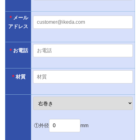
＊
メール
アドレス
＊
お電話
＊
材質
①外径
mm