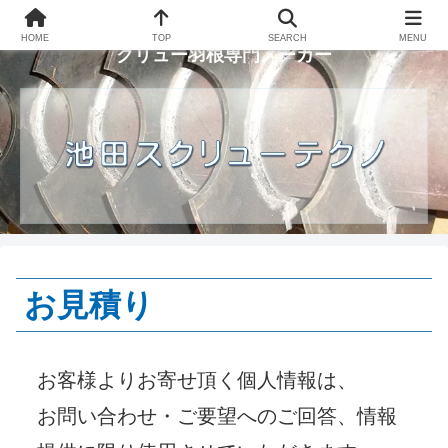
横浜市瀬谷区で操業するスクリューコンベア用ス
HOME
TOP
SEARCH
MENU
クリュー羽根専門メーカー
お見積り
お客様よりお寄せ頂く個人情報は、
お問い合わせ・ご要望へのご回答、情報