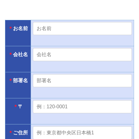
このフィールドは空のままにしてください。
＊
お名前
＊
会社名
＊
部署名
＊
〒
＊
ご住所