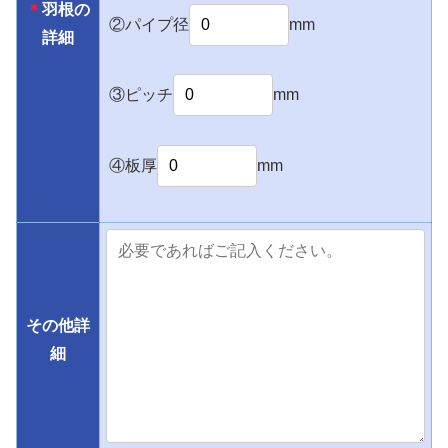
＊
羽根の
②パイプ径
mm
詳細
③ピッチ
mm
④板厚
mm
その他詳
細